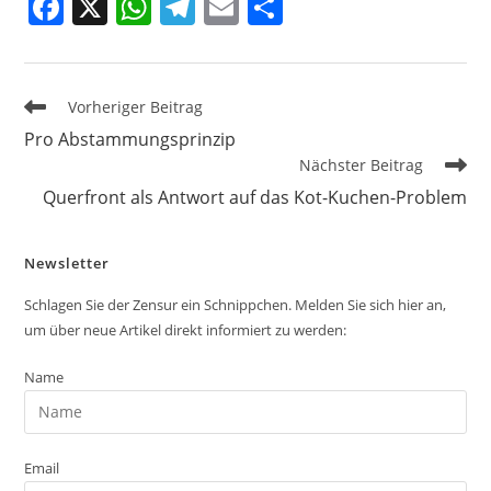
F
X
W
T
E
T
a
h
el
m
ei
c
at
e
ai
le
e
s
gr
l
n
Weitere
Vorheriger Beitrag
Artikel
b
A
a
Pro Abstammungsprinzip
ansehen
Nächster Beitrag
o
p
m
Querfront als Antwort auf das Kot-Kuchen-Problem
o
p
k
Newsletter
Schlagen Sie der Zensur ein Schnippchen. Melden Sie sich hier an,
um über neue Artikel direkt informiert zu werden:
Name
Email