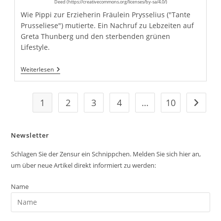
Deed (https://creativecommons.org/licenses/by-sa/4.0/)
Wie Pippi zur Erzieherin Fräulein Prysselius ("Tante
Prusseliese") mutierte. Ein Nachruf zu Lebzeiten auf
Greta Thunberg und den sterbenden grünen
Lifestyle.
Die
Weiterlesen
Prusselieseisierung
Der
Pippi-
Partei
1
2
3
4
…
10
Gehe zu
Newsletter
Schlagen Sie der Zensur ein Schnippchen. Melden Sie sich hier an,
um über neue Artikel direkt informiert zu werden:
Name