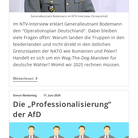
Generalleutnant Bodemann im NTV-Interview. (Screenshot)
Im NTV-Interview erklärt Generalleutnant Bodemann
den "Operationsplan Deutschland". Dabei bleiben
viele Fragen offen: Warum landen die Truppen in den
Niederlanden und nicht direkt in den östlichen
Grenzstaaten der NATO wie Rumänien und Polen?
Handelt es sich um ein Wag-The-Dog-Manöver für
deutsche Wähler? Womit wir 2025 rechnen müssen.
Wahlkampf
Weiterlesen
’25:
Albanien
Greift
Beitrags-
Simon Niederleig
Beitrag
11. Juni 2024
An!
Die „Professionalisierung“
Autor:
veröffentlicht:
der AfD