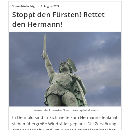
Psychopolitische
Beitrags-
Simon Niederleig
Beitrag
1. August 2024
Wende
Stoppt den Fürsten! Rettet
Autor:
veröffentlicht:
den Hermann!
Hermann der Cherusker / Lizenz: Pixabay-Inhaltslizenz
In Detmold sind in Sichtweite zum Hermannsdenkmal
sieben übergroße Windräder geplant. Die Zerstörung