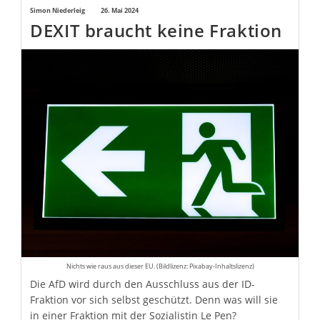
AfD
Beitrags-
Simon Niederleig
Beitrag
26. Mai 2024
DEXIT braucht keine Fraktion
Autor:
veröffentlicht:
Nichts wie raus aus dieser EU. (Bildlizenz: Pixabay-Inhaltslizenz)
Die AfD wird durch den Ausschluss aus der ID-
Fraktion vor sich selbst geschützt. Denn was will sie
in einer Fraktion mit der Sozialistin Le Pen?