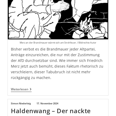
Merz an der Brandmauer wärmt sich am Strohfeuer. / Bildrechte Autor
Bisher verbot es die Brandmauer jeder Altpartei,
Anträge einzureichen, die nur mit der Zustimmung
der AfD durchsetzbar sind. Wie immer sich Friedrich
Merz jetzt auch bemüht, dieses Faktum rhetorisch zu
verschleiern, dieser Tabubruch ist nicht mehr
rückgängig zu machen.
Merz
Weiterlesen
Wärmt
Sich
Am
Beitrags-
Simon Niederleig
Beitrag
17. November 2024
Strohfeuer
Haldenwang – Der nackte
Autor:
veröffentlicht: