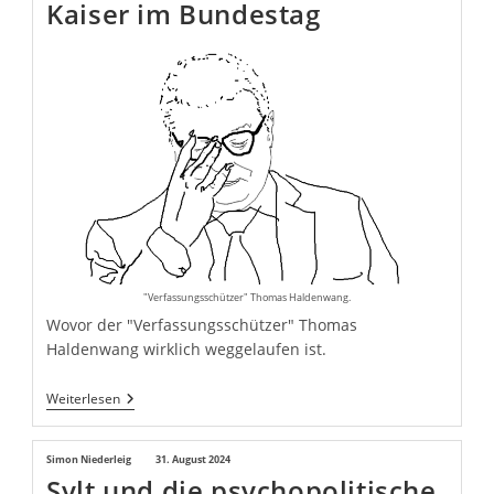
Kaiser im Bundestag
"Verfassungsschützer" Thomas Haldenwang.
Wovor der "Verfassungsschützer" Thomas
Haldenwang wirklich weggelaufen ist.
Haldenwang
Weiterlesen
–
Der
Nackte
Beitrags-
Simon Niederleig
Beitrag
31. August 2024
Kaiser
Sylt und die psychopolitische
Autor:
veröffentlicht:
Im