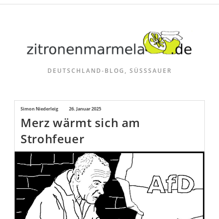
Zum
Inhalt
springen
DEUTSCHLAND-BLOG, SÜSSSAUER
Beitrags-
Simon Niederleig
Beitrag
26. Januar 2025
Merz wärmt sich am
Autor:
veröffentlicht:
Strohfeuer