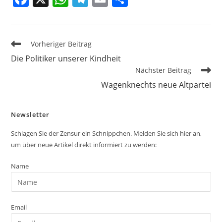
a
h
el
m
ei
c
at
e
ai
le
e
s
gr
l
n
Weitere
Vorheriger Beitrag
Artikel
b
A
a
Die Politiker unserer Kindheit
ansehen
Nächster Beitrag
o
p
m
Wagenknechts neue Altpartei
o
p
k
Newsletter
Schlagen Sie der Zensur ein Schnippchen. Melden Sie sich hier an,
um über neue Artikel direkt informiert zu werden:
Name
Email