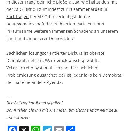
in dieser Frage peinliche Blößen: Sag, wie hältst du’s mit
der AfD? Bist du zumindest zur
Zusammenarbeit in
Sachfragen
bereit? Oder verteidigst du die
Beutegemeinschaft der etablierten Parteien unter
Inkaufnahme weiteren immensen Schadens an unserem
Land und an unserer Demokratie?
Sachlicher, lösungsorientierter Diskurs ist oberste
Demokratenpflicht. Wer demokratisch gewählte
Volksvertreter systematisch von der sachlichen
Problemlösung ausgrenzt, der ist jedenfalls kein Demokrat;
der hat eine andere Agenda.
---
Der Beitrag hat Ihnen gefallen?
Dann teilen Sie ihn mit Freunden, um zitronenmarmela.de zu
unterstützen:
F
X
W
T
E
T