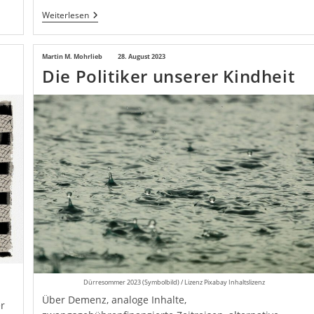
Wahlkampf
Weiterlesen
’25:
Albanien
Greift
Beitrags-
Martin M. Mohrlieb
Beitrag
28. August 2023
An!
Die Politiker unserer Kindheit
Autor:
veröffentlicht:
Dürresommer 2023 (Symbolbild) / Lizenz Pixabay Inhaltslizenz
Über Demenz, analoge Inhalte,
er