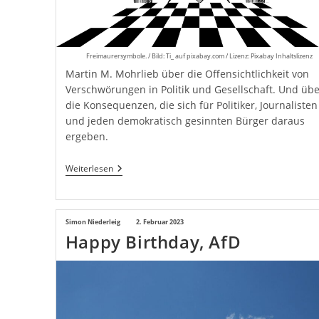
Freimaurersymbole. / Bild: Ti_ auf pixabay.com / Lizenz: Pixabay Inhaltslizenz
Martin M. Mohrlieb über die Offensichtlichkeit von
Verschwörungen in Politik und Gesellschaft. Und übe
die Konsequenzen, die sich für Politiker, Journalisten
und jeden demokratisch gesinnten Bürger daraus
ergeben.
Mehr
Weiterlesen
Verschwörungsbewusstsein
Ist
Nötig
Beitrags-
Simon Niederleig
Beitrag
2. Februar 2023
Happy Birthday, AfD
Autor:
veröffentlicht: