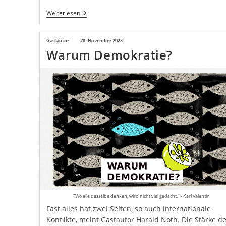
Stoppt
Weiterlesen
Den
Fürsten!
Rettet
Beitrags-
Gastautor
Beitrag
28. November 2023
Den
Warum Demokratie?
Autor:
veröffentlicht:
Hermann!
"Wo alle dasselbe denken, wird nicht viel gedacht." - Karl Valentin
Fast alles hat zwei Seiten, so auch internationale
Konflikte, meint Gastautor Harald Noth. Die Stärke d