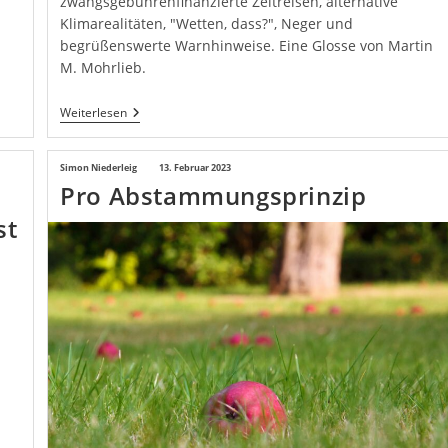
zwangsgebührenfinanzierte Zeitreisen, alternative
Klimarealitäten, "Wetten, dass?", Neger und
begrüßenswerte Warnhinweise. Eine Glosse von Martin
M. Mohrlieb.
Die
Weiterlesen
Politiker
Unserer
Kindheit
Beitrags-
Simon Niederleig
Beitrag
13. Februar 2023
Pro Abstammungsprinzip
Autor:
veröffentlicht:
st