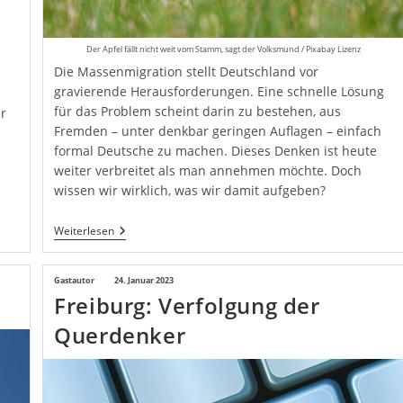
Der Apfel fällt nicht weit vom Stamm, sagt der Volksmund / Pixabay Lizenz
Die Massenmigration stellt Deutschland vor
gravierende Herausforderungen. Eine schnelle Lösung
für das Problem scheint darin zu bestehen, aus
r
Fremden – unter denkbar geringen Auflagen – einfach
formal Deutsche zu machen. Dieses Denken ist heute
weiter verbreitet als man annehmen möchte. Doch
wissen wir wirklich, was wir damit aufgeben?
Pro
Weiterlesen
Abstammungsprinzip
Beitrags-
Gastautor
Beitrag
24. Januar 2023
Freiburg: Verfolgung der
Autor:
veröffentlicht:
Querdenker