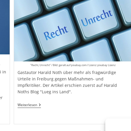
r
"Recht, Unrecht" / Bild: geralt auf pixabay.com / Lizenz: pixabay Lizenz
 in
Gastautor Harald Noth über mehr als fragwürdige
Urteile in Freiburg gegen Maßnahmen- und
Impfkritiker. Der Artikel erschien zuerst auf Harald
Noths Blog "Lueg ins Land".
er
Freiburg:
Weiterlesen
Verfolgung
Der
Querdenker