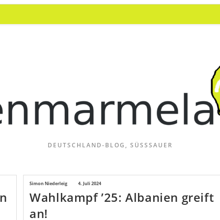
DEUTSCHLAND-BLOG, SÜSSSAUER
Beitrags-
Simon Niederleig
Beitrag
4. Juli 2024
en
Wahlkampf ’25: Albanien greift
Autor:
veröffentlicht:
an!