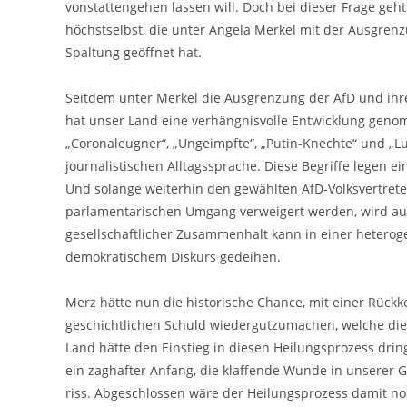
vonstattengehen lassen will. Doch bei dieser Frage geht
höchstselbst, die unter Angela Merkel mit der Ausgrenzu
Spaltung geöffnet hat.
Seitdem unter Merkel die Ausgrenzung der AfD und ihr
hat unser Land eine verhängnisvolle Entwicklung genom
„Coronaleugner“, „Ungeimpfte“, „Putin-Knechte“ und „L
journalistischen Alltagssprache. Diese Begriffe legen 
Und solange weiterhin den gewählten AfD-Volksvertreter
parlamentarischen Umgang verweigert werden, wird auc
gesellschaftlicher Zusammenhalt kann in einer heterog
demokratischem Diskurs gedeihen.
Merz hätte nun die historische Chance, mit einer Rück
geschichtlichen Schuld wiedergutzumachen, welche die 
Land hätte den Einstieg in diesen Heilungsprozess dri
ein zaghafter Anfang, die klaffende Wunde in unserer Ge
riss. Abgeschlossen wäre der Heilungsprozess damit no