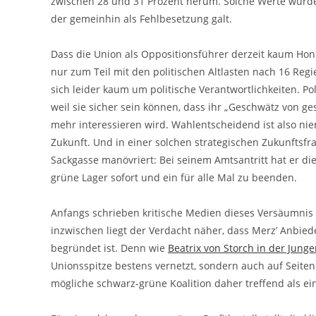
zwischen 28 und 31 Prozent herum. Solche Werte wurde
der gemeinhin als Fehlbesetzung galt.
Dass die Union als Oppositionsführer derzeit kaum Hon
nur zum Teil mit den politischen Altlasten nach 16 Re
sich leider kaum um politische Verantwortlichkeiten. Po
weil sie sicher sein können, dass ihr „Geschwätz von g
mehr interessieren wird. Wahlentscheidend ist also ni
Zukunft. Und in einer solchen strategischen Zukunftsfra
Sackgasse manövriert: Bei seinem Amtsantritt hat er die
grüne Lager sofort und ein für alle Mal zu beenden.
Anfangs schrieben kritische Medien dieses Versäumnis
inzwischen liegt der Verdacht näher, dass Merz’ Anbied
begründet ist. Denn wie
Beatrix von Storch in der Junge
Unionsspitze bestens vernetzt, sondern auch auf Seiten
mögliche schwarz-grüne Koalition daher treffend als ein