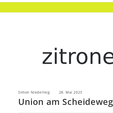
Zum
Inhalt
springen
Beitrags-
Beitrag
Simon Niederleig
28. Mai 2023
Autor:
veröffentlicht:
Union am Scheidewe