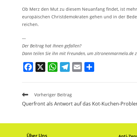
Ob Merz den Mut zu diesem Neuanfang findet, ist mehr a
europäischen Christdemokraten gehen und in der Bedeu
reichen.
---
Der Beitrag hat Ihnen gefallen?
Dann teilen Sie ihn mit Freunden, um zitronenmarmela.de z
F
X
W
T
E
T
a
h
el
m
ei
c
at
e
ai
le
e
s
gr
l
n
Weitere
Vorheriger Beitrag
Artikel
b
A
a
Querfront als Antwort auf das Kot-Kuchen-Probl
ansehen
o
p
m
o
p
k
Über Uns
Anti-Zen