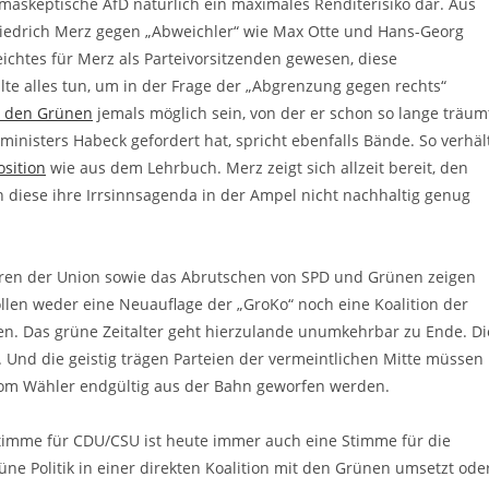
klimaskeptische AfD natürlich ein maximales Renditerisiko dar. Aus
riedrich Merz gegen „Abweichler“ wie Max Otte und Hans-Georg
ichtes für Merz als Parteivorsitzenden gewesen, diese
e alles tun, um in der Frage der „Abgrenzung gegen rechts“
t den Grünen
jemals möglich sein, von der er schon so lange träum
inisters Habeck gefordert hat, spricht ebenfalls Bände. So verhäl
sition
wie aus dem Lehrbuch. Merz zeigt sich allzeit bereit, den
en diese ihre Irrsinnsagenda in der Ampel nicht nachhaltig genug
ieren der Union sowie das Abrutschen von SPD und Grünen zeigen
llen weder eine Neuauflage der „GroKo“ noch eine Koalition der
n. Das grüne Zeitalter geht hierzulande unumkehrbar zu Ende. Di
. Und die geistig trägen Parteien der vermeintlichen Mitte müssen
vom Wähler endgültig aus der Bahn geworfen werden.
Stimme für CDU/CSU ist heute immer auch eine Stimme für die
üne Politik in einer direkten Koalition mit den Grünen umsetzt ode