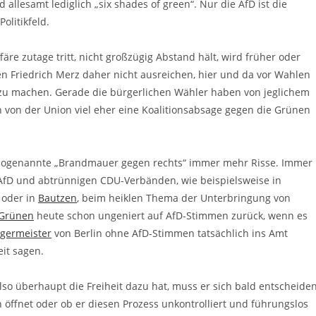
 allesamt lediglich „six shades of green“. Nur die AfD ist die
olitikfeld.
äre zutage tritt, nicht großzügig Abstand hält, wird früher oder
nen Friedrich Merz daher nicht ausreichen, hier und da vor Wahlen
 zu machen. Gerade die bürgerlichen Wähler haben von jeglichem
h von der Union viel eher eine Koalitionsabsage gegen die Grünen
 sogenannte „Brandmauer gegen rechts“ immer mehr Risse. Immer
AfD und abtrünnigen CDU-Verbänden, wie beispielsweise in
 oder in
Bautzen
, beim heiklen Thema der Unterbringung von
 Grünen
heute schon ungeniert auf AfD-Stimmen zurück, wenn es
germeister
von Berlin ohne AfD-Stimmen tatsächlich ins Amt
it sagen.
also überhaupt die Freiheit dazu hat, muss er sich bald entscheiden
 öffnet oder ob er diesen Prozess unkontrolliert und führungslos