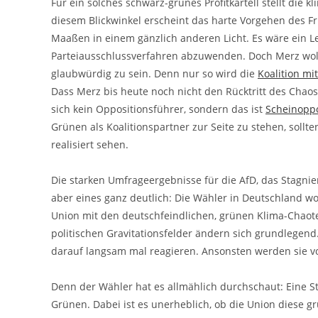
Für ein solches schwarz-grünes Profitkartell stellt die 
diesem Blickwinkel erscheint das harte Vorgehen des F
Maaßen in einem gänzlich anderen Licht. Es wäre ein Le
Parteiausschlussverfahren abzuwenden. Doch Merz wollt
glaubwürdig zu sein. Denn nur so wird die
Koalition mi
Dass Merz bis heute noch nicht den Rücktritt des Chaosm
sich kein Oppositionsführer, sondern das ist
Scheinoppo
Grünen als Koalitionspartner zur Seite zu stehen, sollt
realisiert sehen.
Die starken Umfrageergebnisse für die AfD, das Stagn
aber eines ganz deutlich: Die Wähler in Deutschland wo
Union mit den deutschfeindlichen, grünen Klima-Chaote
politischen Gravitationsfelder ändern sich grundlegend
darauf langsam mal reagieren. Ansonsten werden sie 
Denn der Wähler hat es allmählich durchschaut: Eine 
Grünen. Dabei ist es unerheblich, ob die Union diese gr