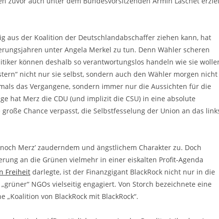
n zuvor auch unter dem Bundesvorsitzenden Armin Laschet erziel
ig aus der Koalition der Deutschlandabschaffer ziehen kann, hat
gierungsjahren unter Angela Merkel zu tun. Denn Wähler scheren
litiker können deshalb so verantwortungslos handeln wie sie wolle
estern“ nicht nur sie selbst, sondern auch den Wähler morgen nicht
emals das Vergangene, sondern immer nur die Aussichten für die
ge hat Merz die CDU (und implizit die CSU) in eine absolute
 große Chance verpasst, die Selbstfesselung der Union an das link
 noch Merz’ zauderndem und ängstlichem Charakter zu. Doch
erung an die Grünen vielmehr in einer eiskalten Profit-Agenda
n Freiheit
darlegte, ist der Finanzgigant BlackRock nicht nur in die
 „grüner“ NGOs vielseitig engagiert. Von Storch bezeichnete eine
e „Koalition von BlackRock mit BlackRock“.