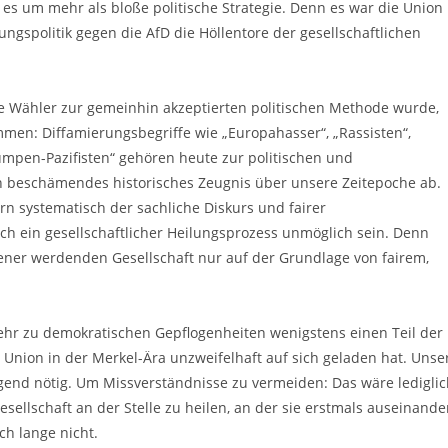
 es um mehr als bloße politische Strategie. Denn es war die Union
ngspolitik gegen die AfD die Höllentore der gesellschaftlichen
e Wähler zur gemeinhin akzeptierten politischen Methode wurde,
men: Diffamierungsbegriffe wie „Europahasser“, „Rassisten“,
umpen-Pazifisten“ gehören heute zur politischen und
ein beschämendes historisches Zeugnis über unsere Zeitepoche ab.
n systematisch der sachliche Diskurs und fairer
h ein gesellschaftlicher Heilungsprozess unmöglich sein. Denn
ener werdenden Gesellschaft nur auf der Grundlage von fairem,
kehr zu demokratischen Gepflogenheiten wenigstens einen Teil der
Union in der Merkel-Ära unzweifelhaft auf sich geladen hat. Unse
ngend nötig. Um Missverständnisse zu vermeiden: Das wäre ledigli
sellschaft an der Stelle zu heilen, an der sie erstmals auseinande
ch lange nicht.