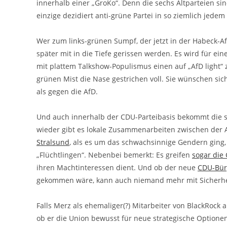
innerhalb einer „GroKo“. Denn die sechs Altparteien sind
einzige dezidiert anti-grüne Partei in so ziemlich jedem P
Wer zum links-grünen Sumpf, der jetzt in der Habeck-Aff
später mit in die Tiefe gerissen werden. Es wird für ei
mit plattem Talkshow-Populismus einen auf „AfD light“
grünen Mist die Nase gestrichen voll. Sie wünschen sic
als gegen die AfD.
Und auch innerhalb der CDU-Parteibasis bekommt die
wieder gibt es lokale Zusammenarbeiten zwischen der 
Stralsund
, als es um das schwachsinnige Gendern ging,
„Flüchtlingen“. Nebenbei bemerkt: Es greifen
sogar die
ihren Machtinteressen dient. Und ob der neue
CDU-Bür
gekommen wäre, kann auch niemand mehr mit Sicherhe
Falls Merz als ehemaliger(?) Mitarbeiter von BlackRock 
ob er die Union bewusst für neue strategische Optionen