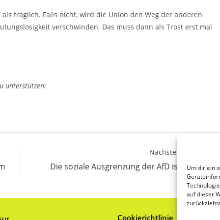
ls fraglich. Falls nicht, wird die Union den Weg der anderen
tungslosigkeit verschwinden. Das muss dann als Trost erst mal
u unterstützen:
Nächster Beitrag
em
Die soziale Ausgrenzung der AfD ist gescheite
Um dir ein 
Geräteinfor
Technologie
auf dieser 
zurückziehs
Cookierichtlinie
sur