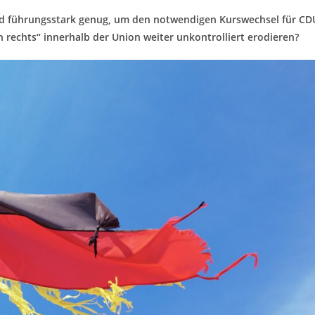
 und führungsstark genug, um den notwendigen Kurswechsel für CD
rechts“ innerhalb der Union weiter unkontrolliert erodieren?